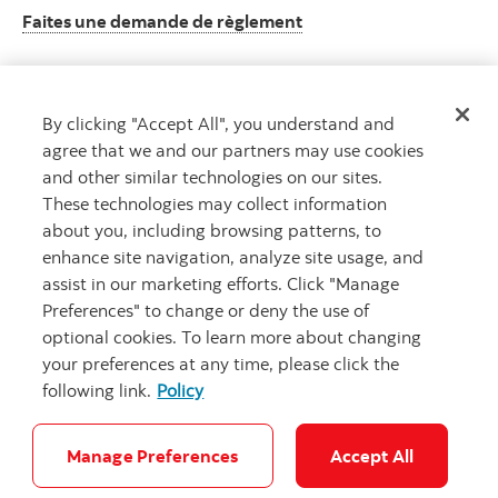
La page de demandez d
Faites une demande de règlement
By clicking "Accept All", you understand and
Page de ressources
agree that we and our partners may use cookies
Outils et ressources utiles
and other similar technologies on our sites.
La page de ressources l'assurance
Détails
These technologies may collect information
about you, including browsing patterns, to
enhance site navigation, analyze site usage, and
assist in our marketing efforts. Click "Manage
Preferences" to change or deny the use of
optional cookies. To learn more about changing
your preferences at any time, please click the
following link.
Policy
Carrières
Notes juridiques
Confidentialité
Sécurité et fraude
Accessibilité
Paramètres des témoins
Manage Preferences
Accept All