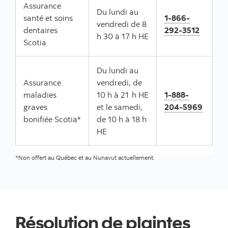
Assurance
Du lundi au
santé et soins
1-866-
vendredi de 8
dentaires
292-3512
h 30 à 17 h HE
Scotia
Du lundi au
Assurance
vendredi, de
maladies
10 h à 21 h HE
1-888-
graves
et le samedi,
204-5969
bonifiée Scotia*
de 10 h à 18 h
HE
*Non offert au Québec et au Nunavut actuellement.
Résolution de plaintes