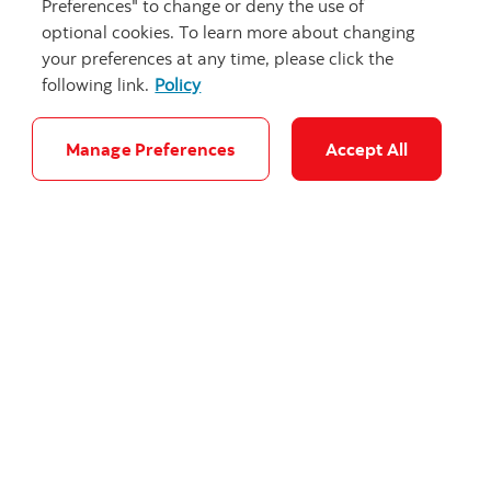
Preferences" to change or deny the use of
optional cookies. To learn more about changing
Renseignements complémentaires
your preferences at any time, please click the
Voyez toutes nos ressources.
following link.
Policy
Manage Preferences
Accept All
Vous avez une assurance ?
Demandez une soumission pour la protection dont vous
avez besoin.
Ouvre la fenêtre de demandez 
Demandez une soumission
Besoin de faire une demande de règlement?
C'est rapide et facile!