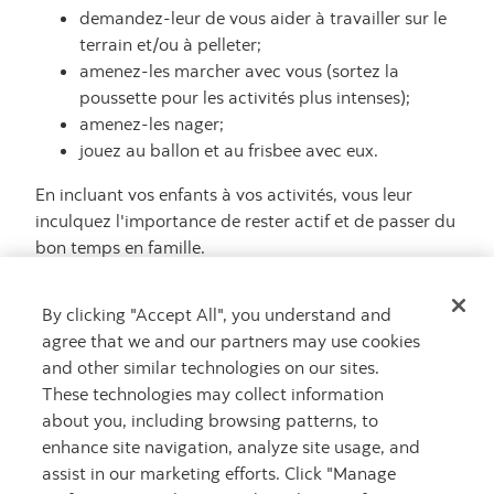
demandez-leur de vous aider à travailler sur le
terrain et/ou à pelleter;
amenez-les marcher avec vous (sortez la
poussette pour les activités plus intenses);
amenez-les nager;
jouez au ballon et au frisbee avec eux.
En incluant vos enfants à vos activités, vous leur
inculquez l'importance de rester actif et de passer du
bon temps en famille.
N'oubliez pas que, avant d'entreprendre une nouvelle
By clicking "Accept All", you understand and
activité, il est recommandé de consulter votre
agree that we and our partners may use cookies
médecin afin de savoir si elle convient bien à votre
and other similar technologies on our sites.
état de santé.
These technologies may collect information
Autres conseils et articles pertinents
about you, including browsing patterns, to
enhance site navigation, analyze site usage, and
Principes d'une alimentation saine
assist in our marketing efforts. Click "Manage
Renseignements sur la santé du voyageur