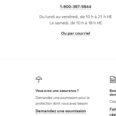
1-800-387-9844
Du lundi au vendredi, de 10 h à 21 h HE
Le samedi, de 10 h à 18 h HE
Ou par courriel
Vous avez une assurance ?
Bes
dem
Demandez une soumission pour la
C'es
protection dont vous avez besoin.
Fai
Demandez une soumission
Ouvre la fenêtre
rè