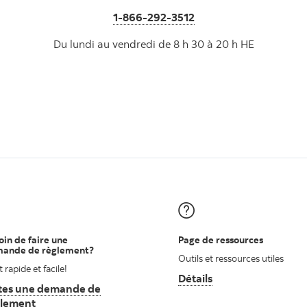
1-866-292-3512
Du lundi au vendredi de 8 h 30 à 20 h HE
oin de faire une
Page de ressources
ande de règlement?
Outils et ressources utiles
t rapide et facile!
Détails
La page de ressource
tes une demande de
 de demandez une soumission
glement
La page de demandez de règlement assurance auto