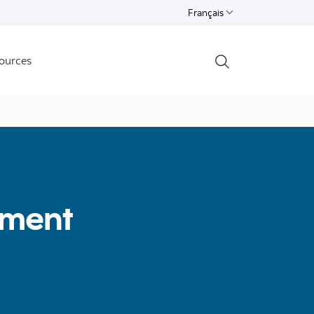
Français
Select a language
ources
Open search
ement